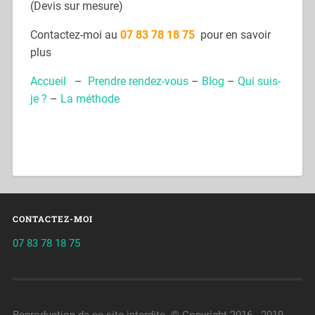
(Devis sur mesure)
Contactez-moi au
07 83 78 18 75
pour en savoir
plus
Accueil
–
Prendre rendez-vous
–
Blog
–
Qui suis-
je ?
–
La méthode
CONTACTEZ-MOI
07 83 78 18 75
Reproduction de ce site interdite. © Copyright 2016 - 2019