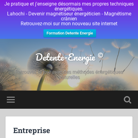
Je pratique et j'enseigne désormais mes propres techniques
énergétiques.
Lahochi - Devenir magnétiseur énergéticien - Magnétisme
crânien
Retrouvez-moi sur mon nouveau site internet
Formation Detente Energie
Detente-Energie ©
Retrouvez la joie avec des méthodes énergétiques
naturelles
Entreprise