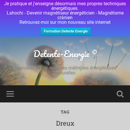
Je pratique et j'enseigne désormais mes propres techniques
énergétiques.
Lahochi - Devenir magnétiseur énergéticien - Magnétisme
crânien
Retrouvez-moi sur mon nouveau site internet
Formation Detente Energie
Detente-Energie ©
Retrouvez la joie avec des méthodes énergétiques
naturelles
TAG
Dreux