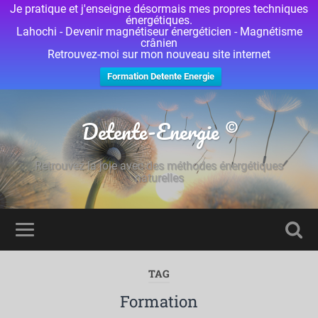
Je pratique et j'enseigne désormais mes propres techniques
énergétiques.
Lahochi - Devenir magnétiseur énergéticien - Magnétisme
crânien
Retrouvez-moi sur mon nouveau site internet
Formation Detente Energie
Detente-Energie ©
Retrouvez la joie avec des méthodes énergétiques
naturelles
TAG
Formation