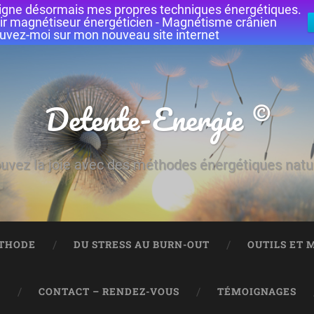
seigne désormais mes propres techniques énergétiques.
ir magnétiseur énergéticien - Magnétisme crânien
uvez-moi sur mon nouveau site internet
Detente-Energie ©
uvez la joie avec des méthodes énergétiques natu
ÉTHODE
DU STRESS AU BURN-OUT
OUTILS ET 
S
CONTACT – RENDEZ-VOUS
TÉMOIGNAGES