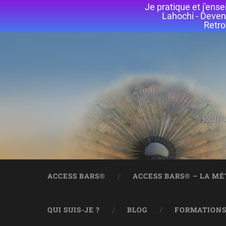
Je pratique et j'en
Lahochi - Deven
Retro
Retro
ACCESS BARS®
ACCESS BARS® – LA M
QUI SUIS-JE ?
BLOG
FORMATION