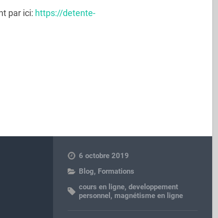
t par ici:
https://detente-
6 octobre 2019
Blog
,
Formations
cours en ligne
,
developpement
personnel
,
magnétisme en ligne