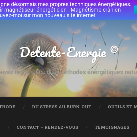
seigne désormais mes propres techniques énergétiques.
ir magnétiseur énergéticien - Magnétisme crânien
uvez-moi sur mon nouveau site internet
Detente-Energie ©
uvez la joie avec des méthodes énergétiques natu
ÉTHODE
DU STRESS AU BURN-OUT
OUTILS ET 
S
CONTACT – RENDEZ-VOUS
TÉMOIGNAGES