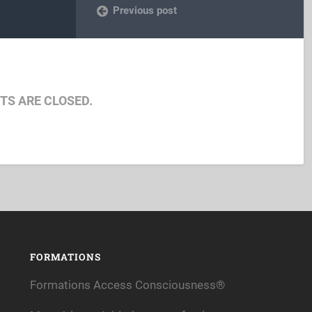
Previous post
S ARE CLOSED.
FORMATIONS
Formations Access Consciousness®