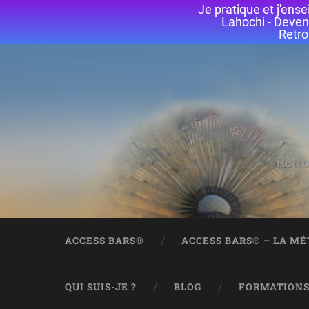
Je pratique et j'en
Lahochi - Deven
Retro
Retro
ACCESS BARS®
ACCESS BARS® – LA M
QUI SUIS-JE ?
BLOG
FORMATION