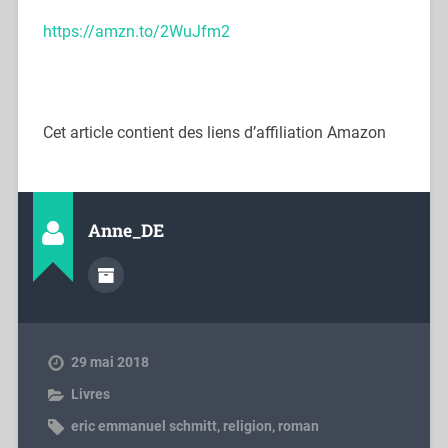
https://amzn.to/2WuJfm2
Cet article contient des liens d’affiliation Amazon
Anne_DE
29 mai 2018
Livres
eric emmanuel schmitt
,
religion
,
roman