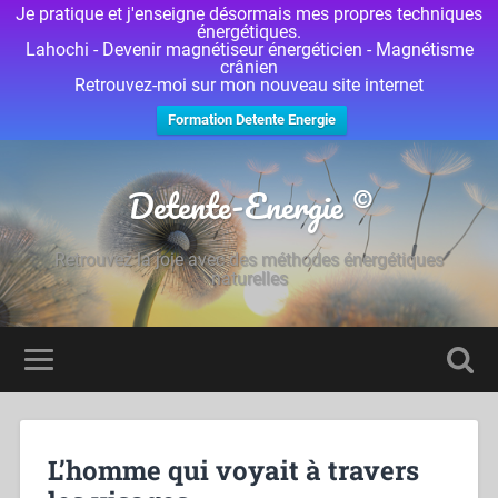
Je pratique et j'enseigne désormais mes propres techniques
énergétiques.
Lahochi - Devenir magnétiseur énergéticien - Magnétisme
crânien
Retrouvez-moi sur mon nouveau site internet
Formation Detente Energie
Detente-Energie ©
Retrouvez la joie avec des méthodes énergétiques
naturelles
L’homme qui voyait à travers